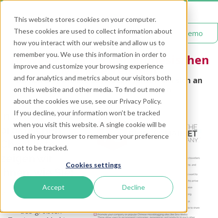
This website stores cookies on your computer.
These cookies are used to collect information about
Get a Demo
how you interact with our website and allow us to
remember you. We use this information in order to
16-Wege, wie Sie den chinesischen
improve and customize your browsing experience
Markt erreichen
and for analytics and metrics about our visitors both
Lernen Sie, wie Sie auftreten sollten um sich an
chinesischen Markt zu erfreuen
on this website and other media. To find out more
about the cookies we use, see our Privacy Policy.
If you decline, your information won’t be tracked
In dieser
when you visit this website. A single cookie will be
praktischen
used in your browser to remember your preference
Checkliste
not to be tracked.
zeigen wir
Cookies settings
Ihnen, wie Sie:
Accept
Decline
✓
Ihr Marketing auf die
speziellen Bedürfnisse
des größten