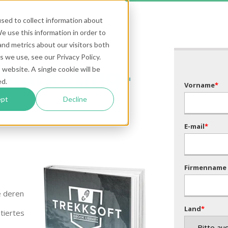
sed to collect information about
 use this information in order to
nd metrics about our visitors both
 we use, see our Privacy Policy.
 Marketing-
 website. A single cookie will be
ed.
Vorname
*
ept
Decline
E-mail
*
Firmenname
e deren
Land
*
tiertes