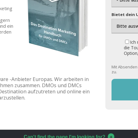
keting
Bietet dein
igern
und ein
werden
Ich
die Tou
Option
Mit Absenden
zu.
re -Anbieter Europas. Wir arbeiten in
ernehmen zusammen. DMOs und DMCs
estinatiion aufzutreten und online ein
rzustellen.
Can't find the page I'm looking for?