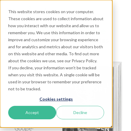
Get a Demo
This website stores cookies on your computer.
These cookies are used to collect information about
how you interact with our website and allow us to
The Ultimate SEO Guide
remember you. We use this information in order to
for Tour & Activity Companies
improve and customize your browsing experience
and for analytics and metrics about our visitors both
on this website and other media. To find out more
In diesem E-Book
about the cookies we use, see our Privacy Policy.
lernen Sie wie Sie
If you decline, your information won’t be tracked
SEO (Search
when you visit this website. A single cookie will be
Engine
used in your browser to remember your preference
Optimization)
not to be tracked.
benutzen:
Cookies settings
Bringen Sie Ihre
Accept
Decline
Webseite an die
Spitze der
Google-