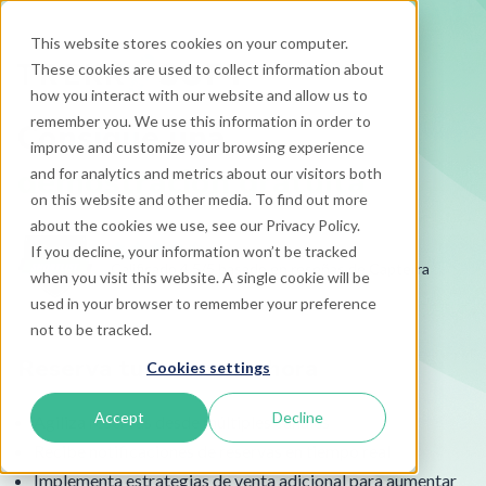
This website stores cookies on your computer.
These cookies are used to collect information about
how you interact with our website and allow us to
remember you. We use this information in order to
Consigue una
improve and customize your browsing experience
demostración gratuita
and for analytics and metrics about our visitors both
on this website and other media. To find out more
about the cookies we use, see our Privacy Policy.
If you decline, your information won’t be tracked
Calificado 4.5/5 basado en reseñas de Capterra
when you visit this website. A single cookie will be
used in your browser to remember your preference
not to be tracked.
Reserva tu llamada ahora
Cookies settings
Accept
Decline
Agiliza reservas desde múltiples canales
Recibe notificaciones de reservas en tiempo real
Implementa estrategias de venta adicional para aumentar