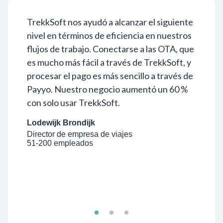
TrekkSoft nos ayudó a alcanzar el siguiente
T
nivel en términos de eficiencia en nuestros
c
flujos de trabajo. Conectarse a las OTA, que
a
es mucho más fácil a través de TrekkSoft, y
p
procesar el pago es más sencillo a través de
y
te
Payyo. Nuestro negocio aumentó un 60 %
u
con solo usar TrekkSoft.
s
f
Lodewijk Brondijk
i
Director de empresa de viajes
51-200 empleados
G
D
5