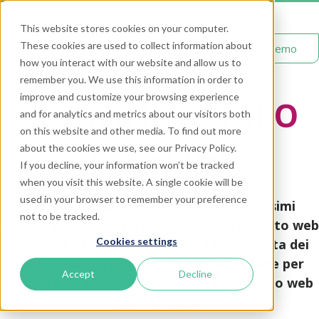
This website stores cookies on your computer.
These cookies are used to collect information about
Get a Demo
how you interact with our website and allow us to
remember you. We use this information in order to
improve and customize your browsing experience
Scarica la tua SEO
and for analytics and metrics about our visitors both
on this website and other media. To find out more
Checklist
about the cookies we use, see our Privacy Policy.
If you decline, your information won’t be tracked
when you visit this website. A single cookie will be
used in your browser to remember your preference
Un pratico PDF da scaricare con tantissimi
not to be tracked.
consigli per aumentare il traffico del tuo sito web
Cookies settings
grazie all'ottimizzazione SEO. Leggi la lista dei
nostri consigli pratici ogni due settimane per
Accept
Decline
lavorare all'ottimizzazione SEO del tuo sito web
con regolarità!