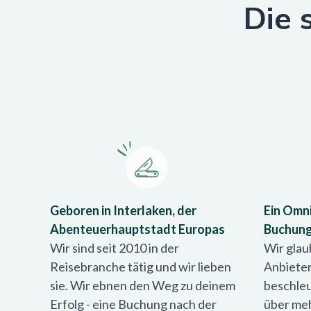
Die 
Geboren in Interlaken, der
Ein Omn
Abenteuerhauptstadt Europas
Buchun
Wir sind seit 2010 in der
Wir glau
Reisebranche tätig und wir lieben
Anbiete
sie. Wir ebnen den Weg zu deinem
beschleu
Erfolg - eine Buchung nach der
über meh