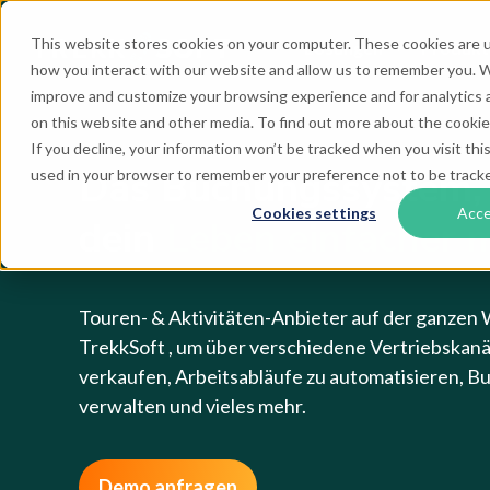
This website stores cookies on your computer. These cookies are u
Lösungen
Produkt
how you interact with our website and allow us to remember you. We
improve and customize your browsing experience and for analytics a
on this website and other media. To find out more about the cookies
If you decline, your information won’t be tracked when you visit this
Das Buchungssystem,
used in your browser to remember your preference not to be track
Cookies settings
Acc
dein
Leben einfacher 
Touren- & Aktivitäten-Anbieter auf der ganzen 
TrekkSoft , um über verschiedene Vertriebskanä
verkaufen, Arbeitsabläufe zu automatisieren, 
verwalten und vieles mehr.
Demo anfragen