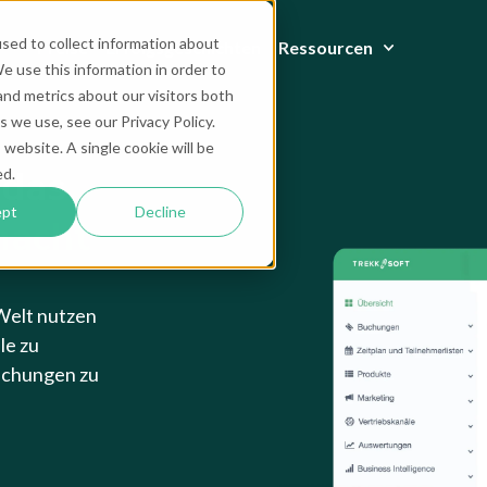
sed to collect information about
Preise
Erfolgsgeschichten
Ressourcen
 use this information in order to
nd metrics about our visitors both
 we use, see our Privacy Policy.
 website. A single cookie will be
 das
ed.
ept
Decline
macht
Welt nutzen
le zu
Buchungen zu