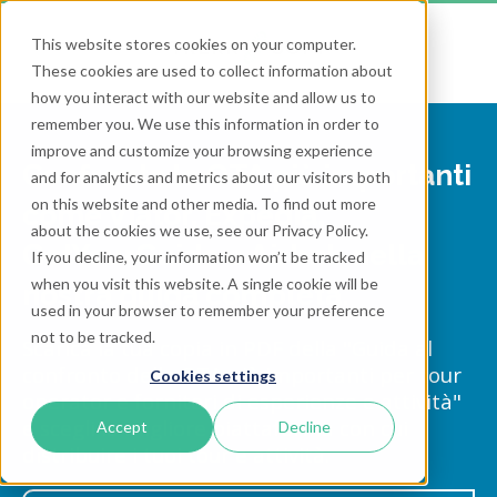
This website stores cookies on your computer.
These cookies are used to collect information about
how you interact with our website and allow us to
remember you. We use this information in order to
improve and customize your browsing experience
Confronta le OTA più importanti
and for analytics and metrics about our visitors both
on this website and other media. To find out more
come Viator, Expedia,
about the cookies we use, see our Privacy Policy.
GetYourGuide e Airbnb nella
If you decline, your information won’t be tracked
when you visit this website. A single cookie will be
nostra guida completa.
used in your browser to remember your preference
not to be tracked.
Scarica la tua copia in PDF della "Guida al
confronto delle OTA più importanti per tour
Cookies settings
operator e fornitori di esperienze e attività"
e scegli la migliore piattaforma con cui
Accept
Decline
distribuire i tuoi tour e attività.