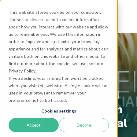
This website stores cookies on your computer.
These cookies are used to collect information
about how you interact with our website and allow
us to remember you. We use this information in
order to improve and customize your browsing
experience and for analytics and metrics about our
visitors both on this website and other media. To
find out more about the cookies we use, see our
Privacy Policy.
If you decline, your information won’t be tracked
when you visit this website. A single cookie will be
Wie man während
used in your browser to remember your
preference not to be tracked.
der Hochsaison den
Cookies settings
Überblick über Social
Accept
Decline
Media behält