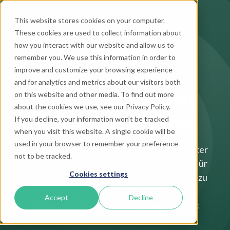
This website stores cookies on your computer.
These cookies are used to collect information about
how you interact with our website and allow us to
Destination
remember you. We use this information in order to
improve and customize your browsing experience
Management
and for analytics and metrics about our visitors both
Organisationen und
on this website and other media. To find out more
about the cookies we use, see our Privacy Policy.
Tourismus-Verbände
If you decline, your information won’t be tracked
when you visit this website. A single cookie will be
used in your browser to remember your preference
Unterstütze Touren- und Aktivitäten-Anbieter
not to be tracked.
in deiner Destination. Nutze TrekkSoft, um für
Cookies settings
deine Destination zu werben, lokale Touren zu
vermarkten und weiterzuverkaufen.
Accept
Decline
Vermarkte die Destination gemeinsam mit
anderen Partnern vor Ort.