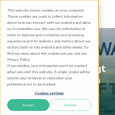
This website stores cookies on your computer.
These cookies are used to collect information
about how you interact with our website and allow
us to remember you. We use this information in
order to improve and customize your browsing
experience and for analytics and metrics about our
TrekkSofts
visitors both on this website and other media. To
Partnerschaft mit
find out more about the cookies we use, see our
Privacy Policy.
Fjord-Norway bringt
If you decline, your information won’t be tracked
when you visit this website. A single cookie will be
den Norwegischen
used in your browser to remember your
preference not to be tracked.
Touren- und
Cookies settings
Aktivitäten-Markt
Accept
Decline
online