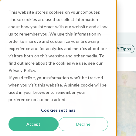
This website stores cookies on your computer.
These cookies are used to collect information
about how you interact with our website and allow
us to remember you. We use this information in
Kategorien
Reisetrends
Business Management
order to improve and customize your browsing
experience and for analytics and metrics about our
Marketing
Travel Technology
Vertrieb
TrekkSoft Tipps
visitors both on this website and other media. To
Cinzia Di Martino
find out more about the cookies we use, see our
Privacy Policy.
If you decline, your information won’t be tracked
when you visit this website. A single cookie will be
used in your browser to remember your
preference not to be tracked.
Cookies settings
Accept
Decline