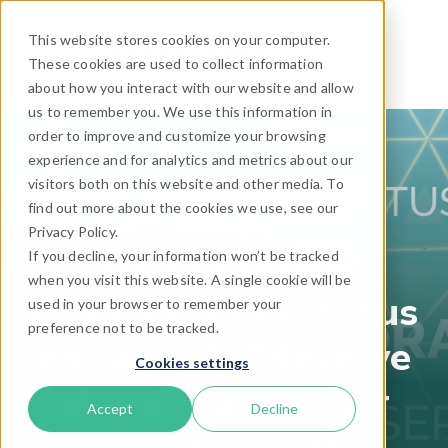
This website stores cookies on your computer.
These cookies are used to collect information
about how you interact with our website and allow
us to remember you. We use this information in
order to improve and customize your browsing
experience and for analytics and metrics about our
visitors both on this website and other media. To
find out more about the cookies we use, see our
Privacy Policy.
If you decline, your information won’t be tracked
when you visit this website. A single cookie will be
Diseña y optimiza tus
used in your browser to remember your
preference not to be tracked.
botones de "Reserve
Cookies settings
ahora" para dirigir
Accept
Decline
más reservas