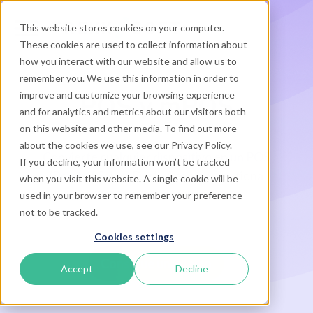
This website stores cookies on your computer.
These cookies are used to collect information about
how you interact with our website and allow us to
remember you. We use this information in order to
improve and customize your browsing experience
POS y mPOS
and for analytics and metrics about our visitors both
on this website and other media. To find out more
about the cookies we use, see our Privacy Policy.
Convierte cualquier dispositivo en un POS
If you decline, your information won’t be tracked
(Point of Sales) Desk. Acepta y gestiona
when you visit this website. A single cookie will be
reservas estés donde estés.
used in your browser to remember your preference
not to be tracked.
Cookies settings
Consigue una demo
Accept
Decline