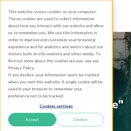
This website stores cookies on your computer.
These cookies are used to collect information
about how you interact with our website and allow
us to remember you. We use this information in
order to improve and customize your browsing
experience and for analytics and metrics about our
visitors both on this website and other media. To
Intervista: Come
find out more about the cookies we use, see our
Privacy Policy.
Venice Tours ha
If you decline, your information won’t be tracked
when you visit this website. A single cookie will be
trasformato il
used in your browser to remember your
preference not to be tracked.
prodotto "escursione"
Cookies settings
in una vera
Accept
Decline
"esperienza"