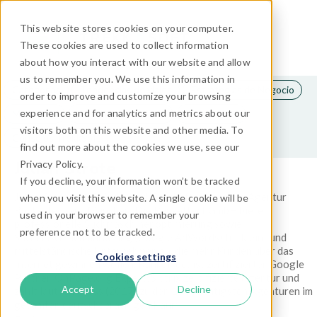
This website stores cookies on your computer.
These cookies are used to collect information
about how you interact with our website and allow
us to remember you. We use this information in
Categorías
Tendencias de viajes
Estrategias de Negocio
order to improve and customize your browsing
experience and for analytics and metrics about our
Marketing
Tecnología de viajes
Distribución
visitors both on this website and other media. To
Consejos TrekkSoft
find out more about the cookies we use, see our
Julian Strote
Privacy Policy.
If you decline, your information won’t be tracked
Julian Strote ist Gründer und Geschäftsführer der Agentur
when you visit this website. A single cookie will be
Rankeffect aus München. Die Rankeffect GmbH bietet
used in your browser to remember your
professionelle Suchmaschinenoptimierung sowie
preference not to be tracked.
Suchmaschinenmarketing (Google AdWords) für klein- und
mittelständische Unternehmen an, die mehr Kunden über das
Cookies settings
Internet gewinnen wollen. Rankeffect ist zertifizierter Google
Partner, OnPage.org Expert, Sistrix zertifizierte Agentur und
Accept
Decline
zählt laut ibusiness (2017) zu den 100 wichtigsten Agenturen im
gesamten deutschsprachigen Raum.