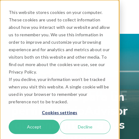
This website stores cookies on your computer.
These cookies are used to collect information
about how you interact with our website and allow
us to remember you. We use this information in
order to improve and customize your browsing
experience and for analytics and metrics about our
visitors both on this website and other media. To
find out more about the cookies we use, see our
Privacy Policy.
If you decline, your information won’t be tracked
when you visit this website. A single cookie will be
Guía rápida para un
used in your browser to remember your
preference not to be tracked.
perfil de TripAdvisor
Cookies settings
que encantará a tus
Accept
Decline
clientes