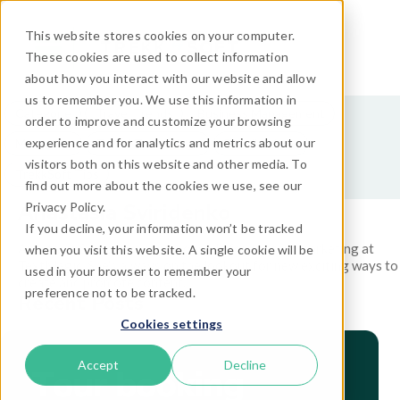
This website stores cookies on your computer.
These cookies are used to collect information
about how you interact with our website and allow
us to remember you. We use this information in
Categorie
Travel Trends
Business Management
order to improve and customize your browsing
experience and for analytics and metrics about our
Marketing
Travel Technology
Distribuzione
visitors both on this website and other media. To
TrekkSoft Tips
find out more about the cookies we use, see our
Anastasia Sviridenko
Privacy Policy.
If you decline, your information won’t be tracked
Anastasia Sviridenko is responsible for content marketing at
when you visit this website. A single cookie will be
TextMagic. She's always on the lookout for new exciting ways to
used in your browser to remember your
create and promote content.
preference not to be tracked.
Recent Posts
Cookies settings
Accept
Decline