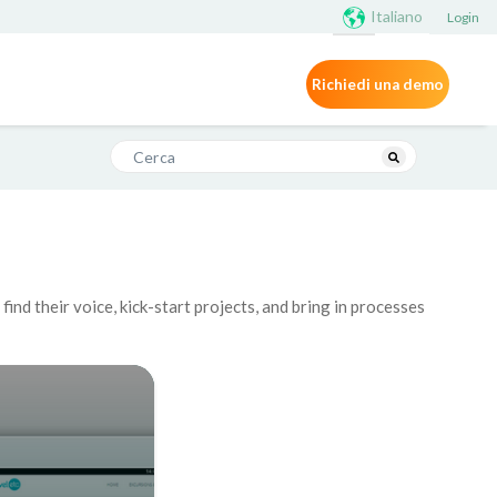
Italiano
Login
Richiedi una demo
Questo è un campo di ricerca con una funzionalità di
Non sono presenti suggerimenti perché il campo di
nd their voice, kick-start projects, and bring in processes