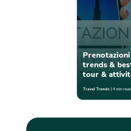
Prenotazioni
trends & best
tour & attivi
Travel Trends
|
4 min rea