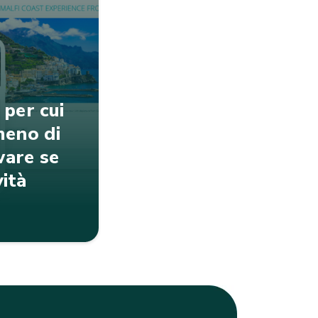
 per cui
meno di
ware se
vità