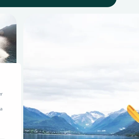
er
 a