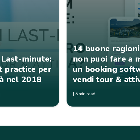
14 buone ragioni
 Last-minute:
non puoi fare a 
 practice per
un booking soft
tà nel 2018
vendi tour & atti
|
6 min read
d