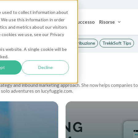
 used to collect information about
 We use this information in order
Prodotto
Prezzi
Storie di Successo
Risorse
ics and metrics about our visitors
 cookies we use, see our Privacy
Marketing
Travel Technology
Distribuzione
TrekkSoft Tips
is website. A single cookie will be
cked.
ept
Decline
rategy and inbound marketing approach. She now helps companies to fi
r solo adventures on lucyfuggle.com.