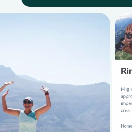
Ri
Migli
appro
imper
crear
Nom