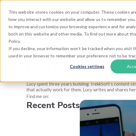
This website stores cookies on your computer. These cookies are
how you interact with our website and allow us to remember you.
Soluzioni
to improve and customize your browsing experience and for analyt
both on this website and other media. To find out more about the
Policy.
Categorie
Travel Trends
Business Management
If you decline, your information won’t be tracked when you visit th
used in your browser to remember your preference not to be tra
Lucy Fuggle
Cookies settings
Acc
Lucy spent three years building TrekkSoft’s content st
that actually work for them. Lucy writes and shares he
Find me on:
Recent Posts