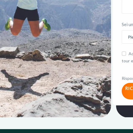
Sei u
Ac
tour e
Rispo