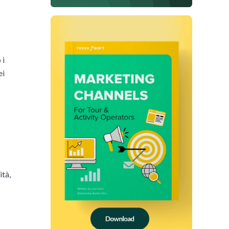
 i
ei
ità,