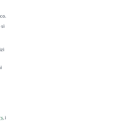
co.
 si
izi
i
rs
, i