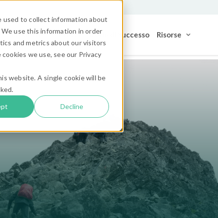
 used to collect information about
 We use this information in order
Prodotto
Prezzi
Storie di Successo
Risorse
ics and metrics about our visitors
 cookies we use, see our Privacy
is website. A single cookie will be
cked.
ept
Decline